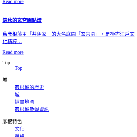
Read more
錦秋的玄宮園點燈
舊彥根藩主「井伊家」的大名庭園「玄宮園」，是極盡江戶文
化精粹…
Read more
Top
Top
城
彥根城的歷史
城
插畫地圖
彥根城參觀資訊
彥根特色
文化
體驗