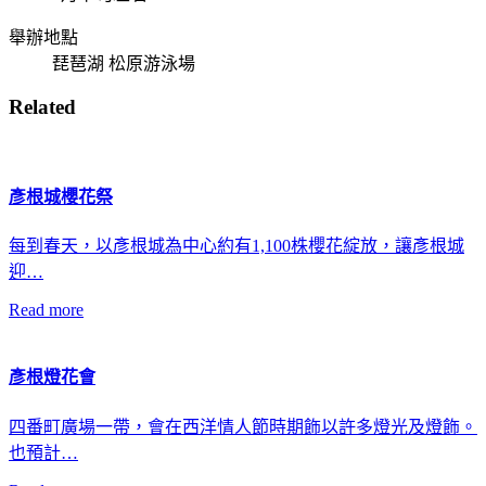
舉辦地點
琵琶湖 松原游泳場
Related
彥根城櫻花祭
每到春天，以彥根城為中心約有1,100株櫻花綻放，讓彥根城
迎…
Read more
彥根燈花會
四番町廣場一帶，會在西洋情人節時期飾以許多燈光及燈飾。
也預計…