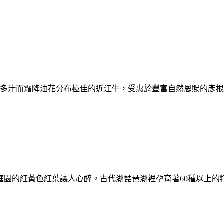
是多汁而霜降油花分布極佳的近江牛，受惠於豐富自然恩賜的彥
庭園的紅黃色紅葉讓人心醉。古代湖琵琶湖裡孕育著60種以上的