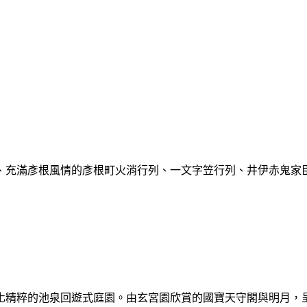
充滿彥根風情的彥根町火消行列、一文字笠行列、井伊赤鬼家臣團
化精粹的池泉回遊式庭園。由玄宮園欣賞的國寶天守閣與明月，