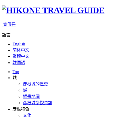
宣傳冊
語言
English
简体中文
繁體中文
韓国語
Top
城
彥根城的歷史
城
插畫地圖
彥根城參觀資訊
彥根特色
文化