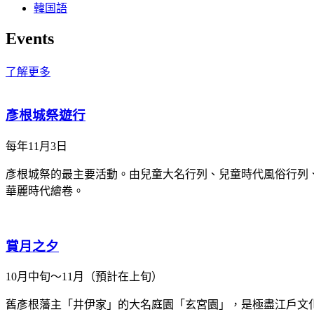
韓国語
Events
了解更多
彥根城祭遊行
每年11月3日
彥根城祭的最主要活動。由兒童大名行列、兒童時代風俗行列、
華麗時代繪卷。
賞月之夕
10月中旬～11月（預計在上旬）
舊彥根藩主「井伊家」的大名庭園「玄宮園」，是極盡江戶文