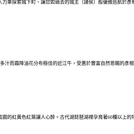
人力車探索城下町、讓您如過去的城主（諸侯）般優雅巡航於彥
是多汁而霜降油花分布極佳的近江牛，受惠於豐富自然恩賜的彥
庭園的紅黃色紅葉讓人心醉。古代湖琵琶湖裡孕育著60種以上的