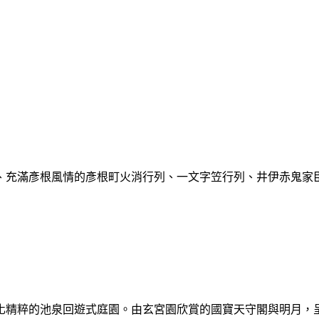
充滿彥根風情的彥根町火消行列、一文字笠行列、井伊赤鬼家臣團
化精粹的池泉回遊式庭園。由玄宮園欣賞的國寶天守閣與明月，