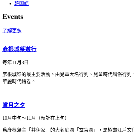
韓国語
Events
了解更多
彥根城祭遊行
每年11月3日
彥根城祭的最主要活動。由兒童大名行列、兒童時代風俗行列、
華麗時代繪卷。
賞月之夕
10月中旬～11月（預計在上旬）
舊彥根藩主「井伊家」的大名庭園「玄宮園」，是極盡江戶文