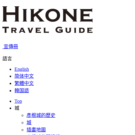
宣傳冊
語言
English
简体中文
繁體中文
韓国語
Top
城
彥根城的歷史
城
插畫地圖