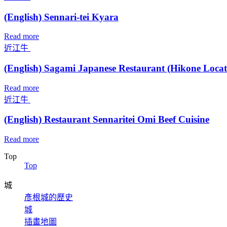
(English) Sennari-tei Kyara
Read more
近江牛
(English) Sagami Japanese Restaurant (Hikone Locat
Read more
近江牛
(English) Restaurant Sennaritei Omi Beef Cuisine
Read more
Top
Top
城
彥根城的歷史
城
插畫地圖