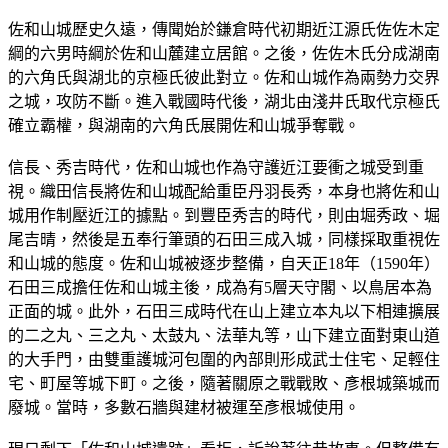
佐和山城歷史久遠，傳聞始於鎌倉時代初期近江源氏佐佐木定
綱的六男時綱於佐和山麓建立居館。之後，佐佐木氏分成湖南
的六角氏與湖北的京極氏彼此對立。佐和山城作為兩勢力交界
之城，攻防不斷。進入戰國時代後，湖北由淺井氏取代京極氏
確立霸權，與湖南的六角氏展開佐和山城爭奪戰。
信長、秀吉時代，佐和山城也作為守護近江要衝之城受到重
視。織田信長將佐和山城配給重臣丹羽長秀，本身也將佐和山
城用作制壓近江的據點。到豐臣秀吉的時代，則由堀秀政、堀
尾吉晴，然後是五奉行筆頭的石田三成入城，同樣採取重視佐
和山城的態度。佐和山城被逐步整備，自天正18年（1590年）
石田三成擔任佐和山城主後，成為有5層天守閣、以鳥居本為
正面的城。此外，石田三成時代在山上建立本丸以下相連擴展
的二之丸、三之丸、太鼓丸、法華丸等，山下建立面對東山道
的大手門，由雙重護城河包圍的內部則形成武士住宅、足輕住
宅、町屋等城下町。之後，隨著關原之戰戰敗、彥根城築城而
廢城。當時，多數石牆與建材被運至彥根城使用。