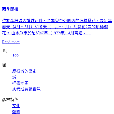
兩季開櫻
位於彥根城內護城河畔、金龜兒童公園內的這株櫻花，是每年
春天（4月〜5月）和冬天（11月〜1月）共開花2次的珍稀櫻
花。 由水戶市於昭和47年（1972年）4月寄贈。…
Read more
Top
Top
城
彥根城的歷史
城
插畫地圖
彥根城參觀資訊
彥根特色
文化
體驗