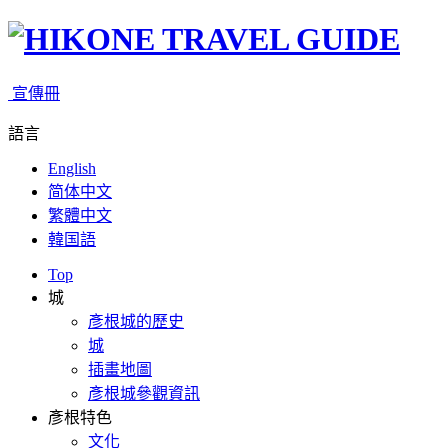
宣傳冊
語言
English
简体中文
繁體中文
韓国語
Top
城
彥根城的歷史
城
插畫地圖
彥根城參觀資訊
彥根特色
文化