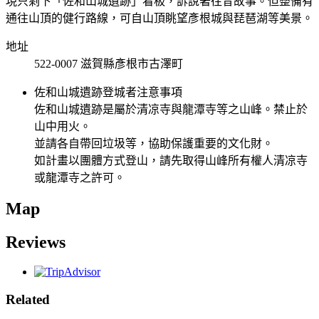
現只剩下「佐和山城遺跡」看板，訴說著往昔故事。但整備有
通往山頂的健行路線，可自山頂眺望彥根城與琵琶湖等美景。
地址
522-0007 滋賀縣彥根市古澤町
佐和山城遺跡登城者注意事項
佐和山城遺跡是屬於清凉寺與龍潭寺等之山峰。禁止於
山中用火。
並請各自帶回垃圾等，協助保護重要的文化財。
如計畫以團體方式登山，請先取得山峰所有權人清凉寺
或龍潭寺之許可。
Map
Reviews
Related