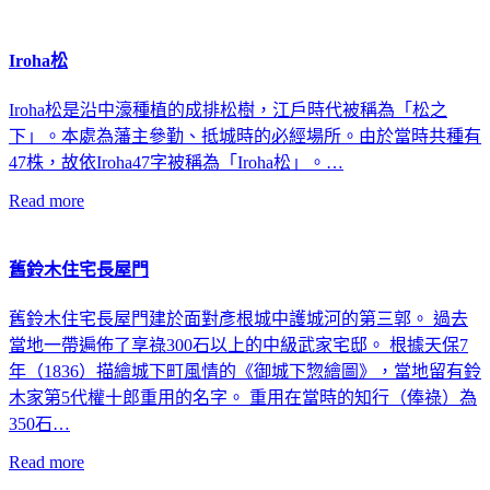
Iroha松
Iroha松是沿中濠種植的成排松樹，江戶時代被稱為「松之
下」。本處為藩主參勤、抵城時的必經場所。由於當時共種有
47株，故依Iroha47字被稱為「Iroha松」。…
Read more
舊鈴木住宅長屋門
舊鈴木住宅長屋門建於面對彥根城中護城河的第三郭。 過去
當地一帶遍佈了享祿300石以上的中級武家宅邸。 根據天保7
年（1836）描繪城下町風情的《御城下惣繪圖》，當地留有鈴
木家第5代權十郎重用的名字。 重用在當時的知行（俸祿）為
350石…
Read more