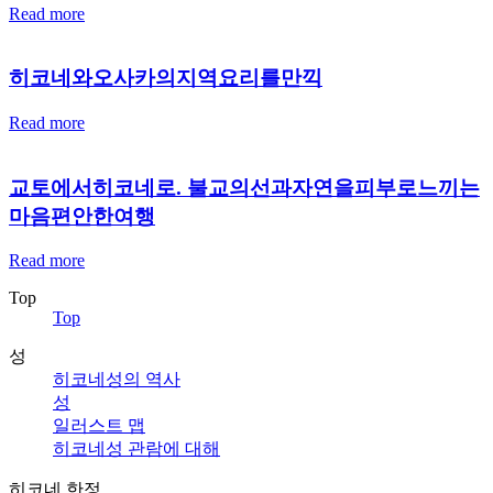
Read more
히코네와오사카의지역요리를만끽
Read more
교토에서히코네로. 불교의선과자연을피부로느끼는
마음편안한여행
Read more
Top
Top
성
히코네성의 역사
성
일러스트 맵
히코네성 관람에 대해
히코네 한정