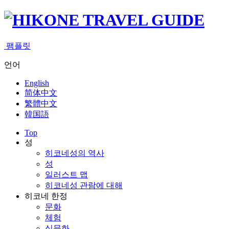
팸플릿
언어
English
简体中文
繁體中文
韓国語
Top
성
히코네성의 역사
성
일러스트 맵
히코네성 관람에 대해
히코네 한정
문화
체험
식문화