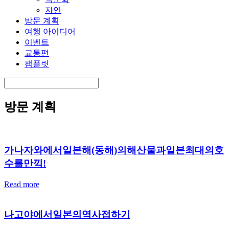
자연
방문 계획
여행 아이디어
이벤트
교통편
팸플릿
방문 계획
가나자와에서일본해(동해)의해산물과일본최대의호
수를만끽!
Read more
나고야에서일본의역사접하기