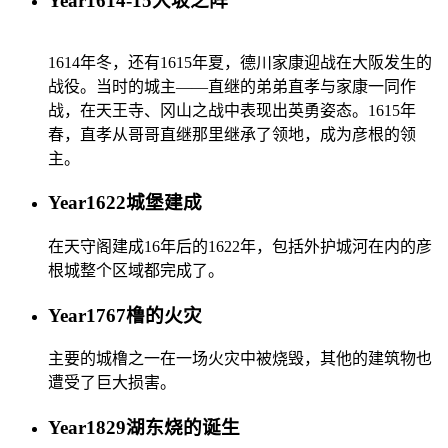
Year
1614-15
大坂之阵
1614年冬，还有1615年夏，德川家康迎战在大阪发生的
战役。当时的城主——直继的弟弟直孝与家康一同作
战，在天王寺、冈山之战中表现出英勇姿态。1615年
春，直孝从哥哥直继那里继承了领地，成为彦根的领
主。
Year
1622
城堡建成
在天守阁建成16年后的1622年，包括外护城河在内的彦
根城整个区域都完成了。
Year
1767
橹的火灾
主要的城橹之一在一场火灾中被烧毁，其他的建筑物也
遭受了巨大损害。
Year
1829
湖东烧的诞生