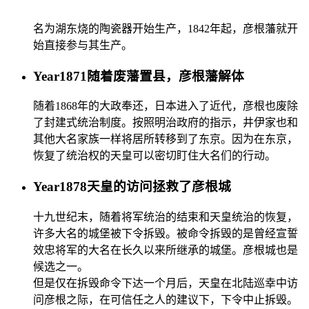
名为湖东烧的陶瓷器开始生产，1842年起，彦根藩就开
始直接参与其生产。
Year
1871
随着废藩置县，彦根藩解体
随着1868年的大政奉还，日本进入了近代，彦根也废除
了封建式统治制度。按照明治政府的指示，井伊家也和
其他大名家族一样将居所转移到了东京。因为在东京，
恢复了统治权的天皇可以密切盯住大名们的行动。
Year
1878
天皇的访问拯救了彦根城
十九世纪末，随着将军统治的结束和天皇统治的恢复，
许多大名的城堡被下令拆毁。被命令拆毁的是曾经宣誓
效忠将军的大名在长久以来所继承的城堡。彦根城也是
候选之一。
但是仅在拆毁命令下达一个月后，天皇在北陆巡幸中访
问彦根之际，在可信任之人的建议下，下令中止拆毁。