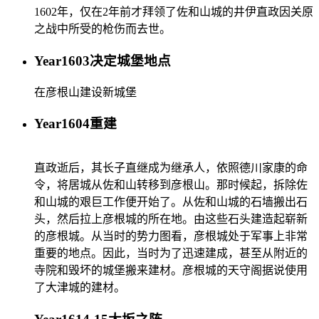
1602年，仅在2年前才拜领了佐和山城的井伊直政因关原
之战中所受的枪伤而去世。
Year
1603
决定城堡地点
在彦根山建设新城堡
Year
1604
重建
直政逝后，其长子直继成为继承人，依照德川家康的命
令，将居城从佐和山转移到彦根山。那时候起，拆除佐
和山城的艰巨工作便开始了。从佐和山城的石墙搬出石
头，然后拉上彦根城的所在地。由这些石头建造起崭新
的彦根城。从当时的势力图看，彦根城处于军事上非常
重要的地点。因此，当时为了迅速建成，甚至从附近的
寺院和毁坏的城堡搬来建材。彦根城的天守阁据说使用
了大津城的建材。