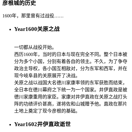
彦根城的历史
1600年，那里曾有过战役……
Year
1600
关原之战
一切都从战役开始。
西历1600年，当时的日本与现在完全不同。整个日本被
分为多个小国，分别有着各自的领主。不久，为了争夺
政治主导权，各小国互相敌对，分为东军和西军，并在
现今岐阜县的关原展开了决战。
关原之战以战国大名德川家康率领的东军获胜而结束，
全日本在德川幕府之下统一为一个国家。井伊直政是被
德川家康重用的家臣。家康对井伊直政在关原之战打头
阵的功绩评价甚高，遂将佐和山城赠予他。直政在那片
土地上奠定了现今彦根的基础。
Year
1602
井伊直政逝世