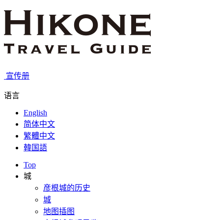
宣传册
语言
English
简体中文
繁體中文
韓国語
Top
城
彦根城的历史
城
地图插图