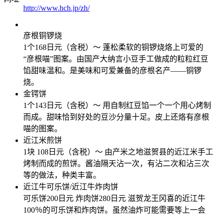
http://www.hch.jp/zh/
彦根铜锣烧
1个168日元（含税）～ 蓬松柔软的铜锣烧烙上可爱的
“彦根喵”图案。由国产大纳言小豆手工做成的粒粒红豆
馅甜味温和。是美味和可爱兼备的彦根名产——铜锣
烧。
金锷饼
1个143日元（含税）～ 用自制红豆馅一个一个用心烤制
而成。甜味恰到好处的豆沙分量十足。皮上还烙有彦根
喵的图案。
近江米煎饼
1块 108日元（含税）～ 由产米之地滋贺县的近江米手工
烤制而成的煎饼。酱油隔天沾一次，有沾二次和沾三次
等的做法，种类丰富。
近江牛可乐饼/近江牛炸肉饼
可乐饼200日元 炸肉饼280日元 滋贺龙王冈喜的近江牛
100％的可乐饼和炸肉饼。虽然油炸可能需要等上一会