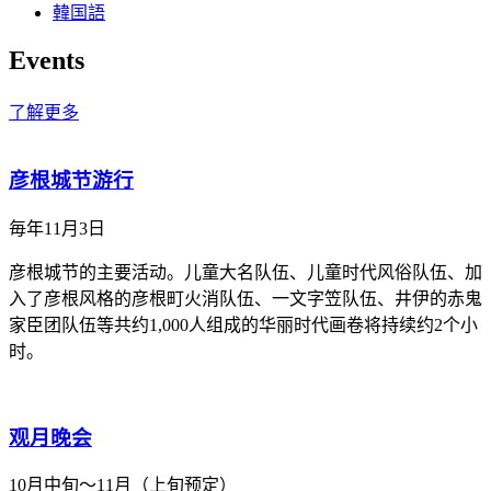
韓国語
Events
了解更多
彦根城节游行
毎年11月3日
彦根城节的主要活动。儿童大名队伍、儿童时代风俗队伍、加
入了彦根风格的彦根町火消队伍、一文字笠队伍、井伊的赤鬼
家臣团队伍等共约1,000人组成的华丽时代画卷将持续约2个小
时。
观月晚会
10月中旬～11月（上旬预定）