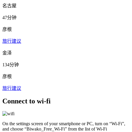
名古屋
47分钟
彦根
旅行建议
金泽
134分钟
彦根
旅行建议
Connect to wi-fi
On the settings screen of your smartphone or PC, turn on “Wi-Fi”,
and choose “Biwako_Free_Wi-Fi” from the list of Wi-Fi