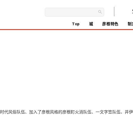
Top
城
彦根特色
制
时代风俗队伍、加入了彦根风格的彦根町火消队伍、一文字笠队伍、井伊的