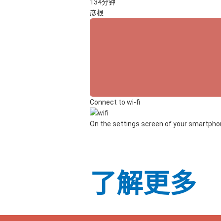
134分钟
彦根
Connect to wi-fi
On the settings screen of your smartphone
了解更多