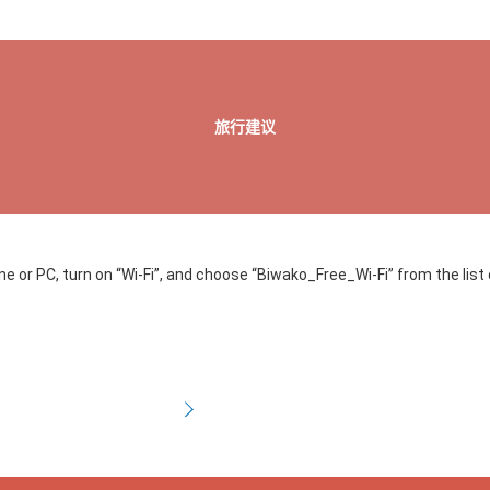
旅行建议
 or PC, turn on “Wi-Fi”, and choose “Biwako_Free_Wi-Fi” from the list 