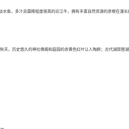
鲜淡水鱼，多汁且霜降程度很高的近江牛，拥有丰富自然资源的彦根在漫
秋天，历史悠久的神社佛阁和庭园的赤黄色红叶让人陶醉；古代湖琵琶湖