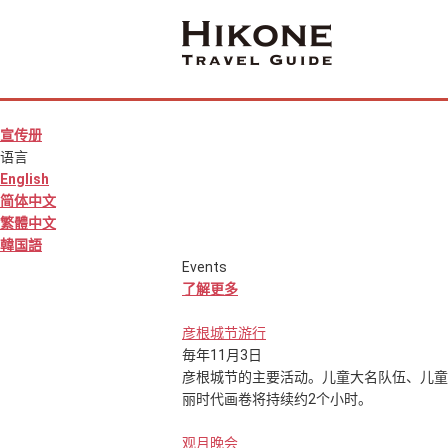
宣传册
语言
English
简体中文
繁體中文
韓国語
Events
了解更多
彦根城节游行
毎年11月3日
彦根城节的主要活动。儿童大名队伍、儿童
丽时代画卷将持续约2个小时。
观月晚会