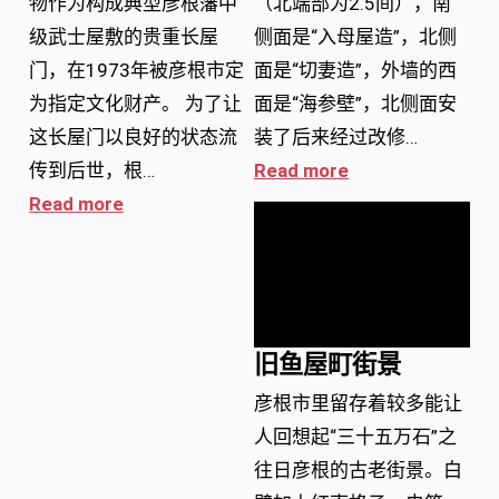
物作为构成典型彦根藩中
（北端部为2.5间），南
级武士屋敷的贵重长屋
侧面是“入母屋造”，北侧
门，在1973年被彦根市定
面是“切妻造”，外墙的西
为指定文化财产。 为了让
面是“海参壁”，北侧面安
这长屋门以良好的状态流
装了后来经过改修…
Read more
传到后世，根…
Read more
旧鱼屋町街景
彦根市里留存着较多能让
人回想起“三十五万石”之
往日彦根的古老街景。白