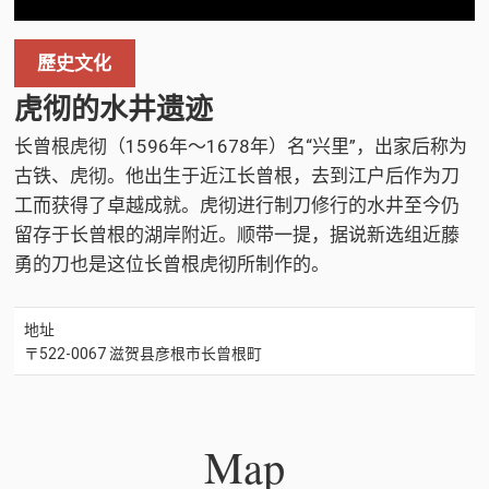
歷史文化
虎彻的水井遗迹
长曾根虎彻（1596年〜1678年）名“兴里”，出家后称为
古铁、虎彻。他出生于近江长曾根，去到江户后作为刀
工而获得了卓越成就。虎彻进行制刀修行的水井至今仍
留存于长曾根的湖岸附近。顺带一提，据说新选组近藤
勇的刀也是这位长曾根虎彻所制作的。
地址
〒522-0067 滋贺县彦根市长曾根町
Map