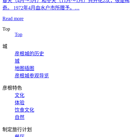
春天（4月～5月）和冬天（11月～1月）共开花2次，很是稀
奇。 1972年4月由水户市所赠予。…
Read more
Top
Top
城
彦根城的历史
城
地图插图
彦根城参观导览
彦根特色
文化
体验
饮食文化
自然
制定旅行计划
餐厅