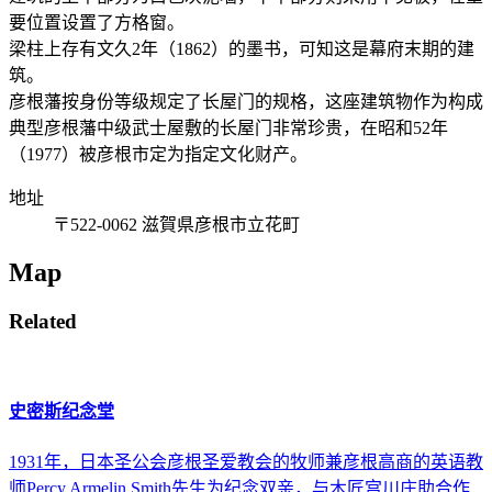
要位置设置了方格窗。
梁柱上存有文久2年（1862）的墨书，可知这是幕府末期的建
筑。
彦根藩按身份等级规定了长屋门的规格，这座建筑物作为构成
典型彦根藩中级武士屋敷的长屋门非常珍贵，在昭和52年
（1977）被彦根市定为指定文化财产。
地址
〒522-0062 滋賀県彦根市立花町
Map
Related
史密斯纪念堂
1931年，日本圣公会彦根圣爱教会的牧师兼彦根高商的英语教
师Percy Armelin Smith先生为纪念双亲，与木匠宫川庄助合作