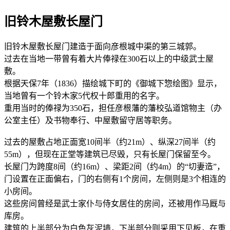
旧铃木屋敷长屋门
旧铃木屋敷长屋门建造于面向彦根城中渠的第三城郭。
过去在当地一带曾有着大片俸禄在300石以上的中级武士屋
敷。
根据天保7年（1836）描绘城下町的《御城下惣绘图》显示，
当地曾有一个铃木家5代权十郎重用的名字。
重用当时的俸禄为350石，担任彦根藩的藩校弘道馆物主（办
公室主任）及书物奉行、中屋敷留守居等职务。
过去的屋敷占地正面宽10间半（约21m）、纵深27间半（约
55m），但现在正堂等建筑已尽毁，只有长屋门保留至今。
长屋门为跨度8间（约16m）、梁距2间（约4m）的“切妻造”，
门设置在正面偏右，门的右侧有1个房间，左侧则是3个相连的
小房间。
这些房间曾经是武士家仆与侍女居住的房间，还被用作马厩与
库房。
建筑的上半部分为白色灰泥墙，下半部分则采用下见板，在重