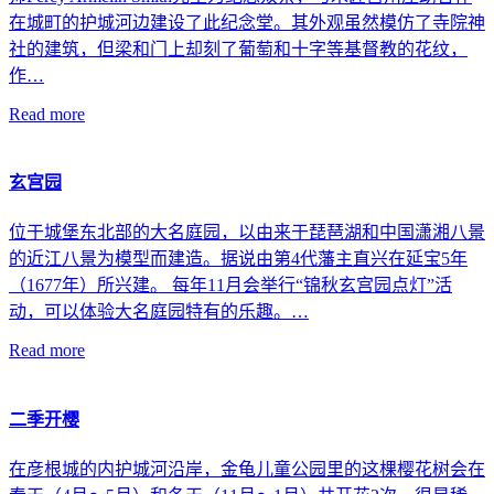
在城町的护城河边建设了此纪念堂。其外观虽然模仿了寺院神
社的建筑，但梁和门上却刻了葡萄和十字等基督教的花纹，
作…
Read more
玄宫园
位于城堡东北部的大名庭园，以由来于琵琶湖和中国潇湘八景
的近江八景为模型而建造。据说由第4代藩主直兴在延宝5年
（1677年）所兴建。 每年11月会举行“锦秋玄宫园点灯”活
动，可以体验大名庭园特有的乐趣。…
Read more
二季开樱
在彦根城的内护城河沿岸，金龟儿童公园里的这棵樱花树会在